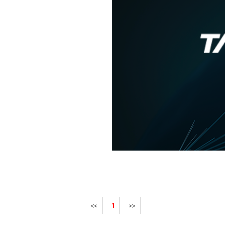
<<
1
>>