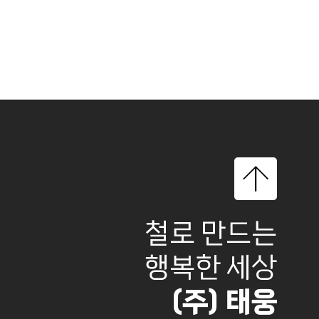
철로 만드는
행복한 세상
(주) 태웅