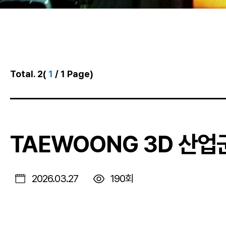
Total. 2
(
1
/ 1 Page)
TAEWOONG 3D 산업
2026.03.27
190회