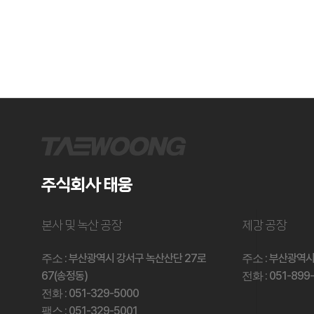
주식회사 태웅
본사 및 녹산 공장
제강 공장
: 부산광역시 강서구 녹산산단 27로
: 부산광역시
주소
주소
67(송정동)
: 051-899
전화
: 051-329-5000
전화
: 051-329-5001
팩스