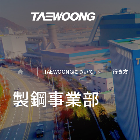
TAEWOONGについて
行き方
製鋼事業部