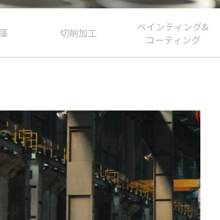
ペインティング&
藻
切削加工
コーティング