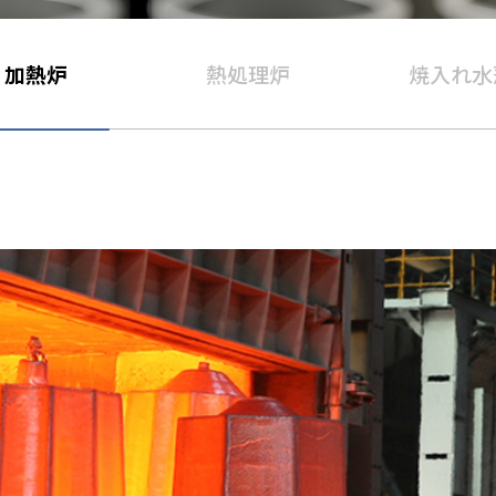
加熱炉
熱処理炉
焼入れ水