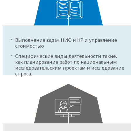
Национальные
исследовательские
Выполнение задач НИО и КР и управление
проекты и
стоимостью
специфические
Специфические виды деятельности такие,
виды деятельности
как планирование работ по национальным
исследовательским проектам и исследование
спроса.
Взаимодействие