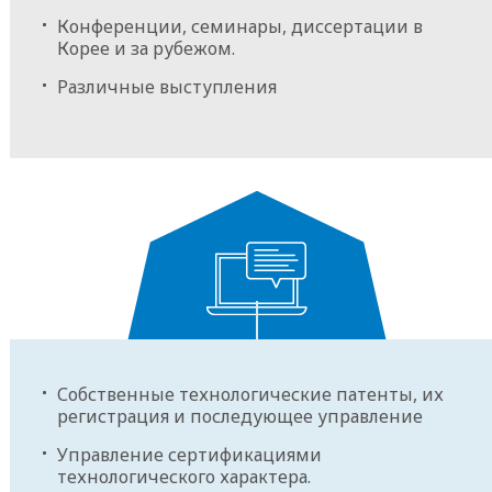
с научными и
Конференции, семинары, диссертации в
образовательными
Корее и за рубежом.
учреждениями
Различные выступления
Управление собственной интеллектуальной
собственностью и внешними связями
Собственные технологические патенты, их
регистрация и последующее управление
Управление сертификациями
технологического характера.