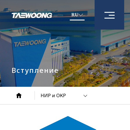
RU
Вступление
НИР и ОКР