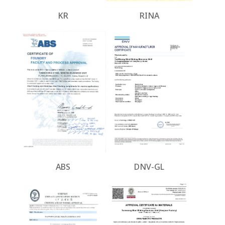
KR
RINA
ABS
DNV-GL