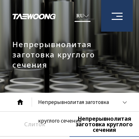
RU
Непрерывнолитая
заготовка круглого
сечения
Непрерывнолитая заготовка
Непрерывнолитая
круглого сечения
Слиток
заготовка круглого
сечения