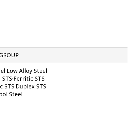
GROUP
el·Low Alloy Steel
 STS·Ferritic STS
ic STS·Duplex STS
ool Steel