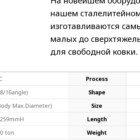
На новейшем оборудо
нашем сталелитейном
изготавливаются самы
малых до сверхтяжел
для свободной ковки.
.C
Process
8/16angle)
Shape
ody Max.Diameter)
Size
3,259mmH
Length
80 ton
Weight