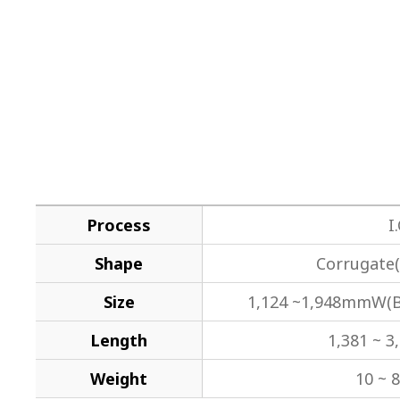
Process
I
Shape
Corrugate(
Size
1,124 ~1,948mmW(B
Length
1,381 ~ 
Weight
10 ~ 