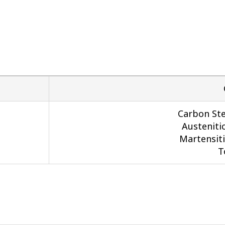
Carbon Ste
Austenitic
Martensit
T